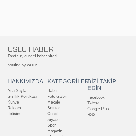
USLU HABER
Tarafsız, güncel haber sitesi
hosting by
cesur
HAKKIMIZDA
KATEGORİLER
BİZİ TAKİP
EDİN
Ana Sayfa
Haber
Gizlilik Politikası
Foto Galeri
Facebook
Künye
Makale
Twitter
Reklam
Sorular
Google Plus
İletişim
Genel
RSS
Siyaset
Spor
Magazin