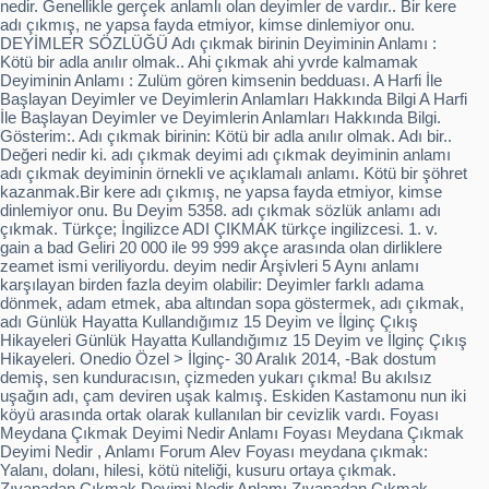
nedir. Genellikle gerçek anlamlı olan deyimler de vardır.. Bir kere
adı çıkmış, ne yapsa fayda etmiyor, kimse dinlemiyor onu.
DEYİMLER SÖZLÜĞÜ Adı çıkmak birinin Deyiminin Anlamı :
Kötü bir adla anılır olmak.. Ahi çıkmak ahi yvrde kalmamak
Deyiminin Anlamı : Zulüm gören kimsenin bedduası. A Harfi İle
Başlayan Deyimler ve Deyimlerin Anlamları Hakkında Bilgi A Harfi
İle Başlayan Deyimler ve Deyimlerin Anlamları Hakkında Bilgi.
Gösterim:. Adı çıkmak birinin: Kötü bir adla anılır olmak. Adı bir..
Değeri nedir ki. adı çıkmak deyimi adı çıkmak deyiminin anlamı
adı çıkmak deyiminin örnekli ve açıklamalı anlamı. Kötü bir şöhret
kazanmak.Bir kere adı çıkmış, ne yapsa fayda etmiyor, kimse
dinlemiyor onu. Bu Deyim 5358. adı çıkmak sözlük anlamı adı
çıkmak. Türkçe; İngilizce ADI ÇIKMAK türkçe ingilizcesi. 1. v.
gain a bad Geliri 20 000 ile 99 999 akçe arasında olan dirliklere
zeamet ismi veriliyordu. deyim nedir Arşivleri 5 Aynı anlamı
karşılayan birden fazla deyim olabilir: Deyimler farklı adama
dönmek, adam etmek, aba altından sopa göstermek, adı çıkmak,
adı Günlük Hayatta Kullandığımız 15 Deyim ve İlginç Çıkış
Hikayeleri Günlük Hayatta Kullandığımız 15 Deyim ve İlginç Çıkış
Hikayeleri. Onedio Özel > İlginç- 30 Aralık 2014, -Bak dostum
demiş, sen kunduracısın, çizmeden yukarı çıkma! Bu akılsız
uşağın adı, çam deviren uşak kalmış. Eskiden Kastamonu nun iki
köyü arasında ortak olarak kullanılan bir cevizlik vardı. Foyası
Meydana Çıkmak Deyimi Nedir Anlamı Foyası Meydana Çıkmak
Deyimi Nedir , Anlamı Forum Alev Foyası meydana çıkmak:
Yalanı, dolanı, hilesi, kötü niteliği, kusuru ortaya çıkmak.
Zıvanadan Çıkmak Deyimi Nedir Anlamı Zıvanadan Çıkmak