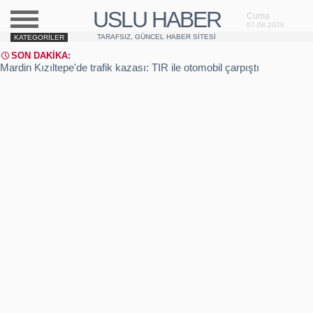
USLU HABER
Cuma
07.08.2026
TARAFSIZ, GÜNCEL HABER SITESI
KATEGORILER
SON DAKIKA:
Mardin Kızıltepe'de trafik kazası: TIR ile otomobil çarpıştı
Manisa'da kaza: 4 ölü, 4 yaralı
Şanlıurfa'da domuz gribi şüphesi
Sakarya Akyazı'da cinayet davası sonrası kavga
Sabiha Gökçen Havalimanı patlama sesi ile irkildi
Üsküdar'da yangın: Gecekondu yandı
İzmir-İstanbul otobanı şantiyesinde feci kaza: 1 ölü
Kastamonu Tosya'da kamyon yangını