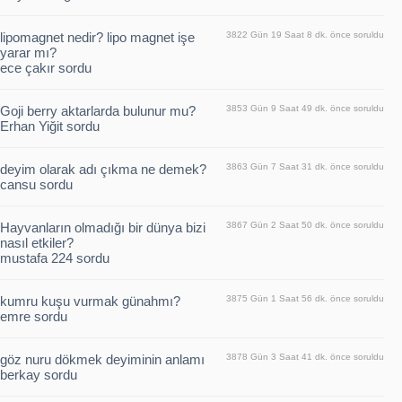
lipomagnet nedir? lipo magnet işe
3822 Gün 19 Saat 8 dk. önce soruldu
yarar mı?
ece çakır sordu
Goji berry aktarlarda bulunur mu?
3853 Gün 9 Saat 49 dk. önce soruldu
Erhan Yiğit sordu
deyim olarak adı çıkma ne demek?
3863 Gün 7 Saat 31 dk. önce soruldu
cansu sordu
Hayvanların olmadığı bir dünya bizi
3867 Gün 2 Saat 50 dk. önce soruldu
nasıl etkiler?
mustafa 224 sordu
kumru kuşu vurmak günahmı?
3875 Gün 1 Saat 56 dk. önce soruldu
emre sordu
göz nuru dökmek deyiminin anlamı
3878 Gün 3 Saat 41 dk. önce soruldu
berkay sordu