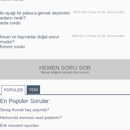
iki ayağı bir pabuca girmek deyiminin
3905 Gün 2 Saat 22 dk. önce soruldu
anlamı nedir?
arda sordu
İnsan ve hayvanlar doğal unsur
3906 Gün 23 Saat 44 dk. önce soruldu
mudur?
Kerem sordu
HEMEN SORU SOR
Merak ettiğiniz soruları bize yazın!
YENİ
POPÜLER
En Popüler Sorular:
Serap Kunak kaç yaşında?
Hemoroid memesi nasıl patlatılır?
Erik mevsimi oyunları