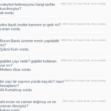
voleybol federasyonu hangi tarihte
3881 Gün 21 Saat 59 dk. önce soruldu
kurulmuştur?
ali sordu
ultra liquid zeolite kansere iyi gelir mi?
3884 Gün 5 Saat 40 dk. önce soruldu
canan sordu
Burun Bandı üzerine mesh yapılabilir
3884 Gün 12 Saat 10 dk. önce soruldu
mi?
Şükrü Kum sordu
gojidiet çayı nedir? gojidiet kullanan
3888 Gün 21 Saat 52 dk. önce soruldu
var mı?
Meltem Akar sordu
bir sayı bir sayının yüzde kaçıdır? nasıl
3896 Gün 5 Saat 5 dk. önce soruldu
hesaplanır?
Ali Kurtulmuş sordu
ahi evran ne zaman doğmuş ve ne
3901 Gün 1 Saat 46 dk. önce soruldu
zaman ölmüştür?
hakan sordu