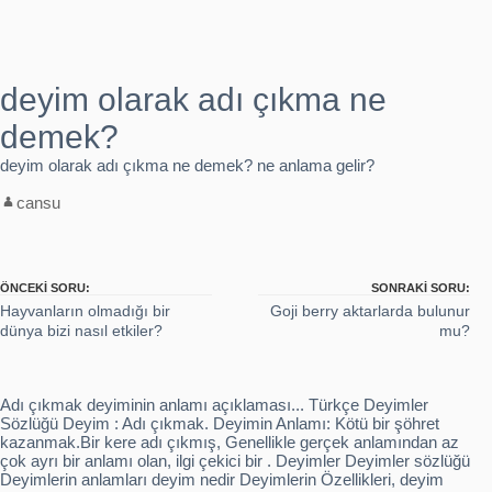
Kastamonu'da yangın: Hafızbey Konağı yandı
deyim olarak adı çıkma ne
Burdur'da hırsız operasyonu
demek?
deyim olarak adı çıkma ne demek? ne anlama gelir?
cansu
ÖNCEKI SORU:
SONRAKI SORU:
Hayvanların olmadığı bir
Goji berry aktarlarda bulunur
dünya bizi nasıl etkiler?
mu?
Adı çıkmak deyiminin anlamı açıklaması... Türkçe Deyimler
Sözlüğü Deyim : Adı çıkmak. Deyimin Anlamı: Kötü bir şöhret
kazanmak.Bir kere adı çıkmış, Genellikle gerçek anlamından az
çok ayrı bir anlamı olan, ilgi çekici bir . Deyimler Deyimler sözlüğü
Deyimlerin anlamları deyim nedir Deyimlerin Özellikleri, deyim