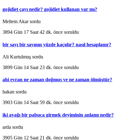
gojidiet çayı nedir? gojidiet kullanan var mı?
Meltem Akar sordu
3894 Gün 17 Saat 42 dk. önce soruldu
bir sayı bir sayının yüzde kaçıdır? nasıl hesaplanır?
Ali Kurtulmuş sordu
3899 Gün 14 Saat 23 dk. önce soruldu
ahi evran ne zaman doğmuş ve ne zaman ölmüştür?
hakan sordu
3903 Gün 14 Saat 59 dk. önce soruldu
iki ayağı bir pabuca girmek deyiminin anlamı nedir?
arda sordu
3905 Gün 12 Saat 21 dk. önce soruldu