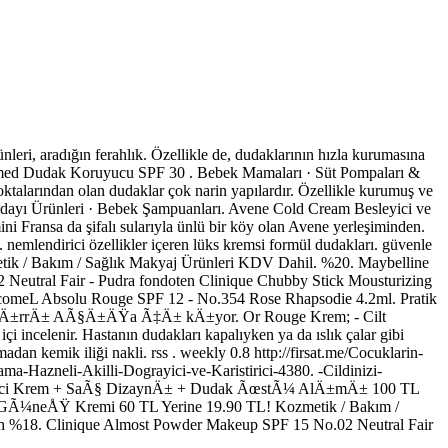
radığın ferahlık. Özellikle de, dudaklarının hızla kurumasına
Sebamed Dudak Koruyucu SPF 30 . Bebek Mamaları · Süt Pompaları &
alarından olan dudaklar çok narin yapılardır. Özellikle kurumuş ve
e Adayı Ürünleri · Bebek Şampuanları. Avene Cold Cream Besleyici ve
 Fransa da şifalı sularıyla ünlü bir köy olan Avene yerleşiminden.
lendirici özellikler içeren lüks kremsi formül dudakları. güvenle
zmetik / Bakım / Sağlık Makyaj Ürünleri KDV Dahil. %20. Maybelline
Neutral Fair - Pudra fondoten Clinique Chubby Stick Mousturizing
ncomeL Absolu Rouge SPF 12 - No.354 Rose Rhapsodie 4.2ml. Pratik
n SÄ±rrÄ± AÃ§Ä±ÄŸa Ã‡Ä± kÄ±yor. Or Rouge Krem; - Cilt
elenir. Hastanın dudakları kapalıyken ya da ıslık çalar gibi
adan kemik iliği nakli. rss . weekly 0.8 http://firsat.me/Cocuklarin-
a-Hazneli-Akilli-Dograyici-ve-Karistirici-4380. -Cildinizi-
endirici Krem + SaÃ§ DizaynÄ± + Dudak ÃœstÃ¼ AlÄ±mÄ± 100 TL
+ GÃ¼neÅŸ Kremi 60 TL Yerine 19.90 TL! Kozmetik / Bakım /
ah %18. Clinique Almost Powder Makeup SPF 15 No.02 Neutral Fair