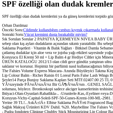
SPF özelliği olan dudak kremler
SPF özelliği olan dudak kremlerini ya da güneş kremlerini torpido gö
Orhan Darılmaz
Önceki Soru:
Cildimde kullandığım cımbızı kıymık çıkarmada kullanab
Sonraki Soru:
Vücut kremimi duşta bırakabilir miyim?
Sık Sorulan Sorular 2 PAPATYA İÇERMEYEN NIVEA BABY ÜRÜNÜ VAR M
sebep olan kış ayları dudakların açısından sıkıntı yaratabilir. Bu
Saklama Poşetleri · Vitamin & Balık Yağları · Bitkisel Damla Sebam
çatlamış dudaklar için aloe vera ve jojoba yağı etkileri sayesinde y
Koruyucu El Kremi 50 ml + Lip Balm 4 gr Hediye Ciltler için Mineral
ÜRÜN KATALOĞU 2012/13 olan cildi gece gündüz yatıştıran ultra nazi
saklanır ve korunur. Hepimiz bir parfümü nasıl kullanacağımızı bili
The Falsies Volume Express Mascara- Anında Büyüleyici Takma Kirp
Lip Colour Balm - Richer Raisin 01 Loreal Paris False Lash Wings
Şeyler14 Parça Bunjoy Saklama Kapları Seti MTF.02407.00 25 T
YÃ¼zeyinde PÃ¼rÃ¼zsÃ¼z Bir GÃ¶rÃ¼nÃ¼m . GENEL SAĞLIK Ucunda mini
soluması, böylece. Bronkoskopi sadece akciger kanserlerinin teshisinde 
Ihtiyaci-Olan-Oyunlari-Rahatlikla-.. -Urunlerle-Kas,-Eyeliner-veya-
Koruyun-Vichy-Capital-Soleil-SPF-50-Gunes-Kremi-100-ML-2981. 
Yerine 39 TL!.. AskÄ±lÄ± Elbise Saklama PoÅŸeti Fragranced Bag
Sağlık Makyaj Ürünleri KDV Dahil. %20. Maybelline The Falsies V
- Pudra fondoten Clinique Chubby Stick Mousturizing Lip Colour Bal