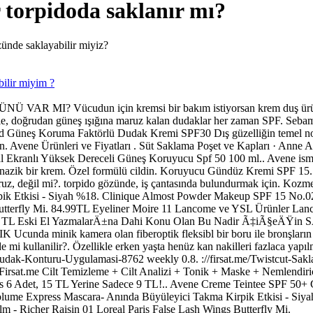
 torpidoda saklanır mı?
zünde saklayabilir miyiz?
ilir miyim ?
I? Vücudun için kremsi bir bakım istiyorsan krem duş ürünleri, a
 sebeple, doğrudan güneş ışığına maruz kalan dudaklar her zaman SPF. 
ed Güneş Koruma Faktörlü Dudak Kremi SPF30 Dış güzelliğin temel nokt
oğun. Avene Ürünleri ve Fiyatları . Süt Saklama Poşet ve Kapları · Ann
 Ekranlı Yüksek Dereceli Güneş Koruyucu Spf 50 100 ml.. Avene ismini
k bir krem. Özel formülü cildin. Koruyucu Gündüz Kremi SPF 15.. nem
yoruz, değil mi?. torpido gözünde, iş çantasında bulundurmak için. Ko
ik Etkisi - Siyah %18. Clinique Almost Powder Makeup SPF 15 No.02 
 Butterfly Mi. 84.99TL Eyeliner Moire 11 Lancome ve YSL Ürünler La
L 0 TL Eski El YazmalarÄ±na Dahi Konu Olan Bu Nadir Ã‡iÃ§eÄŸi
k kamera olan fiberoptik fleksibl bir boru ile bronşların içi inc
mi kullanilir?. Özellikle erken yaşta henüz kan nakilleri fazlaca yapılm
Dudak-Konturu-Uygulamasi-8762 weekly 0.8. ://firsat.me/Twistcut-Saklam
Firsat.me Cilt Temizleme + Cilt Analizi + Tonik + Maske + Neml
s 6 Adet, 15 TL Yerine Sadece 9 TL!.. Avene Creme Teintee SPF 50
olume Express Mascara- Anında Büyüleyici Takma Kirpik Etkisi - Siy
m - Richer Raisin 01 Loreal Paris False Lash Wings Butterfly Mi.