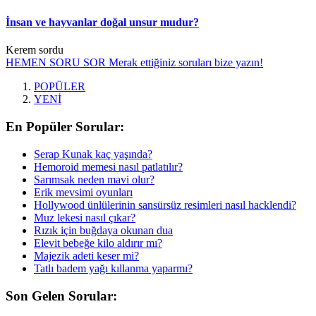
İnsan ve hayvanlar doğal unsur mudur?
Kerem sordu
HEMEN SORU SOR
Merak ettiğiniz soruları bize yazın!
POPÜLER
YENİ
En Popüler Sorular:
Serap Kunak kaç yaşında?
Hemoroid memesi nasıl patlatılır?
Sarımsak neden mavi olur?
Erik mevsimi oyunları
Hollywood ünlülerinin sansürsüz resimleri nasıl hacklendi?
Muz lekesi nasıl çıkar?
Rızık için buğdaya okunan dua
Elevit bebeğe kilo aldırır mı?
Majezik adeti keser mi?
Tatlı badem yağı kıllanma yaparmı?
Son Gelen Sorular: