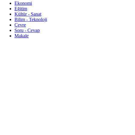
Ekonomi
Eğitim
Kültür - Sanat
Bilim - Teknoloji
Çevre
Soru - Cevap
Makale