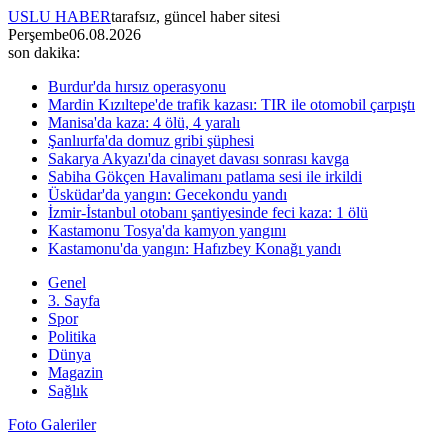
USLU HABER
tarafsız, güncel haber sitesi
Perşembe
06.08.2026
son dakika:
Burdur'da hırsız operasyonu
Mardin Kızıltepe'de trafik kazası: TIR ile otomobil çarpıştı
Manisa'da kaza: 4 ölü, 4 yaralı
Şanlıurfa'da domuz gribi şüphesi
Sakarya Akyazı'da cinayet davası sonrası kavga
Sabiha Gökçen Havalimanı patlama sesi ile irkildi
Üsküdar'da yangın: Gecekondu yandı
İzmir-İstanbul otobanı şantiyesinde feci kaza: 1 ölü
Kastamonu Tosya'da kamyon yangını
Kastamonu'da yangın: Hafızbey Konağı yandı
Genel
3. Sayfa
Spor
Politika
Dünya
Magazin
Sağlık
Foto Galeriler